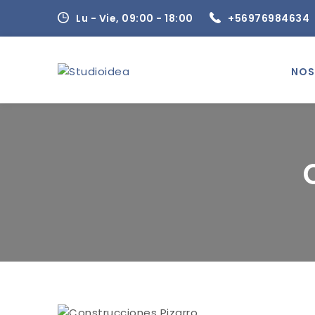
Skip
Lu - Vie, 09:00 - 18:00
+56976984634
to
content
NOS
Studioidea