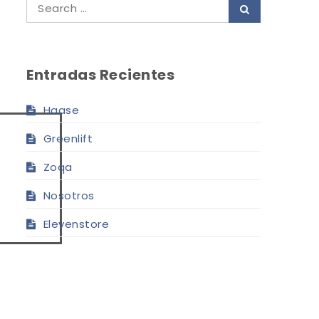
Search
Search
for:
Entradas Recientes
Haase
Greenlift
Zoqa
Nosotros
Elevenstore