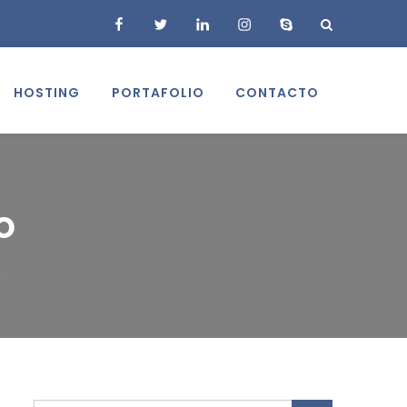
facebook
twitter
linkedin
instagram
skype
HOSTING
PORTAFOLIO
CONTACTO
o
o